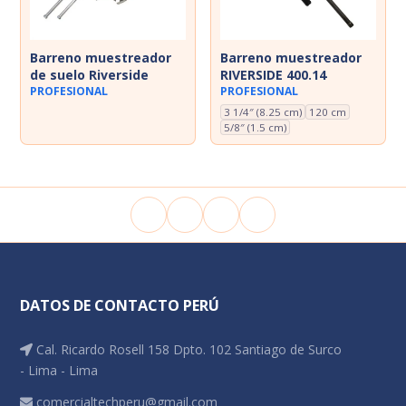
Dosímetros de ruido
Sonómetros
Barreno muestreador
Barreno muestreador
de suelo Riverside
RIVERSIDE 400.14
Calibradores
PROFESIONAL
PROFESIONAL
3 1/4″ (8.25 cm)
120 cm
Vibrómetros
5/8″ (1.5 cm)
Termohigrómetros
DATOS DE CONTACTO PERÚ
Cal. Ricardo Rosell 158 Dpto. 102 Santiago de Surco
- Lima - Lima
comercialtechperu@gmail.com