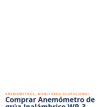
Dosímetros de ruido
Sonómetros
Calibradores
Vibrómetros
Termohigrómetros
,
ANEMÓMETROS
MONITOREO OCUPACIONAL
Comprar Anemómetro de
grúa Inalámbrico WR-3