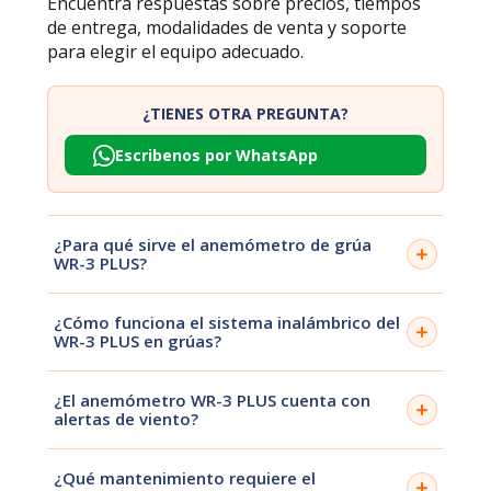
Encuentra respuestas sobre precios, tiempos
de entrega, modalidades de venta y soporte
para elegir el equipo adecuado.
¿TIENES OTRA PREGUNTA?
Escribenos por WhatsApp
¿Para qué sirve el anemómetro de grúa
WR-3 PLUS?
El WR-3 PLUS permite medir la velocidad del viento
¿Cómo funciona el sistema inalámbrico del
en tiempo real durante operaciones con grúas,
WR-3 PLUS en grúas?
ayudando a prevenir riesgos y tomar decisiones
seguras en trabajos en altura.
El equipo utiliza transmisión inalámbrica entre el
¿El anemómetro WR-3 PLUS cuenta con
sensor instalado en la grúa y el receptor o display en
alertas de viento?
cabina, permitiendo monitoreo continuo sin
necesidad de cableado, lo que facilita la instalación y
Sí, permite configurar alertas o alarmas cuando la
operación.
¿Qué mantenimiento requiere el
velocidad del viento supera límites definidos,