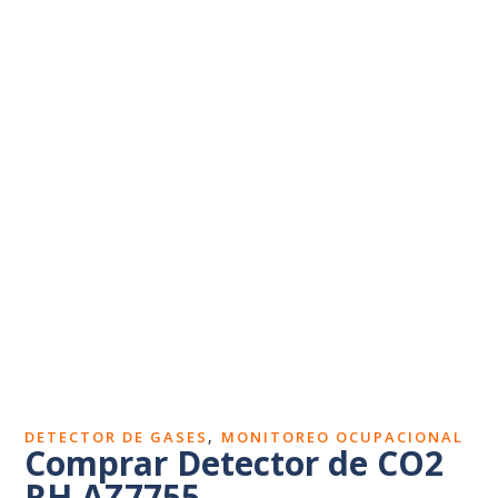
Dosímetros de ruido
Sonómetros
Calibradores
Vibrómetros
Termohigrómetros
,
DETECTOR DE GASES
MONITOREO OCUPACIONAL
Comprar Detector de CO2
RH AZ7755