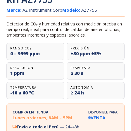
Marca:
AZ Instrument Corp
Modelo:
AZ7755
Detector de CO₂ y humedad relativa con medición precisa en
tiempo real, ideal para control de calidad de aire en oficinas,
ambientes interiores y espacios laborales.
RANGO CO₂
PRECISIÓN
0 – 9999 ppm
±50 ppm ±5%
RESOLUCIÓN
RESPUESTA
1 ppm
≤ 30 s
TEMPERATURA
AUTONOMÍA
-10 a 60 °C
≥ 24 h
COMPRA EN TIENDA
DISPONIBLE PARA:
Lunes a viernes, 8AM – 5PM
VENTA
Envío a todo el Perú
— 24–48h