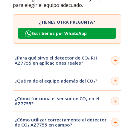
para elegir el equipo adecuado.
¿TIENES OTRA PREGUNTA?
Escribenos por WhatsApp
¿Para qué sirve el detector de CO₂ RH
AZ7755 en aplicaciones reales?
El AZ7755 se utiliza para medir la concentración de
dióxido de carbono (CO₂) en ambientes interiores,
¿Qué mide el equipo además del CO₂?
permitiendo evaluar la calidad del aire. Es ideal para
oficinas, aulas, industrias y espacios cerrados donde
Además de CO₂, el equipo mide temperatura y
la ventilación es crítica.
¿Cómo funciona el sensor de CO₂ en el
humedad relativa (RH), lo que permite analizar de
AZ7755?
forma integral las condiciones ambientales y su
impacto en confort y salud.
Utiliza tecnología de medición por infrarrojo no
¿Cómo utilizar correctamente el detector
dispersivo (NDIR), que detecta la concentración de
de CO₂ AZ7755 en campo?
CO₂ de forma precisa y estable. Este método es
ampliamente utilizado en monitoreo profesional de