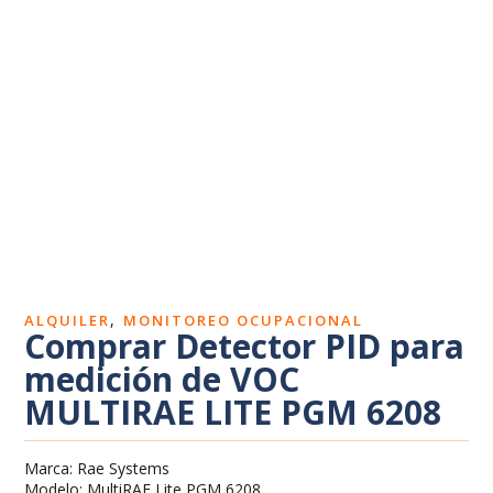
Dosímetros de ruido
Sonómetros
Calibradores
Vibrómetros
Termohigrómetros
,
ALQUILER
MONITOREO OCUPACIONAL
Comprar Detector PID para
medición de VOC
MULTIRAE LITE PGM 6208
Marca: Rae Systems
Modelo: MultiRAE Lite PGM 6208