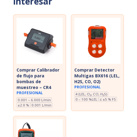
interesar
Comprar Calibrador
Comprar Detector
de flujo para
Multigas BX616 (LEL,
bombas de
H2S, CO, O2)
muestreo – CR4
PROFESIONAL
PROFESIONAL
4 (LEL, O₂, CO, H₂S)
0 – 100 %LEL
≤ ±5 % FS
0.001 – 6.000 L/min
±2.0 %
0.001 L/min