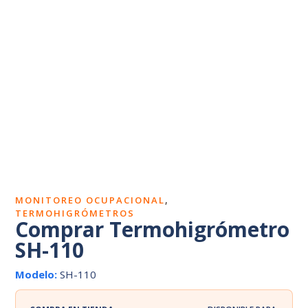
Dosímetros de ruido
Sonómetros
Calibradores
Vibrómetros
Termohigrómetros
,
MONITOREO OCUPACIONAL
TERMOHIGRÓMETROS
Comprar Termohigrómetro
SH-110
Modelo:
SH-110