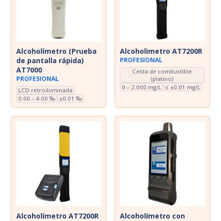
Dosímetros de ruido
Sonómetros
Calibradores
Alcoholimetro AT7200R
Alcoholímetro (Prueba
PROFESIONAL
de pantalla rápida)
Vibrómetros
AT7000
Celda de combustible
PROFESIONAL
(platino)
Termohigrómetros
0 – 2.000 mg/L
≤ ±0.01 mg/L
LCD retroiluminada
0.00 – 4.00 ‰
±0.01 ‰
Alcoholímetro AT7200R
Alcoholímetro con