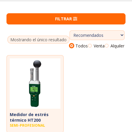
Dosímetros de ruido
Sonómetros
FILTRAR
Calibradores
Vibrómetros
Mostrando el único resultado
Todos
Venta
Alquiler
Termohigrómetros
Medidor de estrés
térmico HT200
SEMI-PROFESIONAL