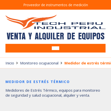
Proveedor de instrumentos de medición
VENTA Y ALQUILER DE EQUIPOS
Equipos Ocupacionales
Alcoholímetros
Inicio
Monitoreo ocupacional
Medidor de estrés térm
Equipos Ambientales
Anemómetros
Barrenos
SUITE CRIFFER
Brazos muestreadores
Bombas de muestreo
MEDIDOR DE ESTRÉS TÉRMICO
Detectores de gases
Correntómetros
Medidores de Estrés Térmico, equipos para monitoreo
Tren de muestreo isocinético TM100D7G
Detectores de Fugas
de seguridad y salud ocupacional, alquiler y venta.
Estación Meteorológica
Luxómetros
Medidores de estrés térmico
Pluviómetro