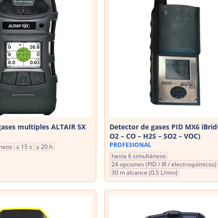
gases multiples ALTAIR 5X
Detector de gases PID MX6 iBrid
O2 – CO – H2S – SO2 – VOC)
PROFESIONAL
áneos
≤ 15 s
≥ 20 h
hasta 6 simultáneos
24 opciones (PID / IR / electroquímicos)
30 m alcance (0.5 L/min)