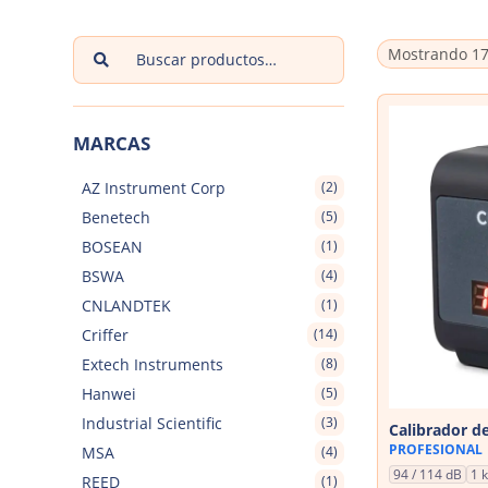
Buscar
Mostrando 17
por:
MARCAS
AZ Instrument Corp
(2)
Benetech
(5)
BOSEAN
(1)
BSWA
(4)
CNLANDTEK
(1)
Criffer
(14)
Extech Instruments
(8)
Hanwei
(5)
Industrial Scientific
(3)
Calibrador d
PROFESIONAL
MSA
(4)
94 / 114 dB
1 
REED
(1)