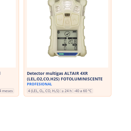
d
Detector multigas ALTAIR 4XR
(LEL,O2,CO,H2S) FOTOLUMINISCENTE
PROFESIONAL
4 meses
4 (LEL, O₂, CO, H₂S)
≥ 24 h
-40 a 60 °C