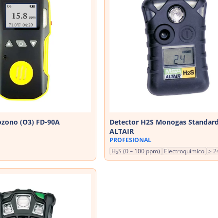
ozono (O3) FD-90A
Detector H2S Monogas Standar
ALTAIR
PROFESIONAL
H₂S (0 – 100 ppm)
Electroquímico
≥ 2