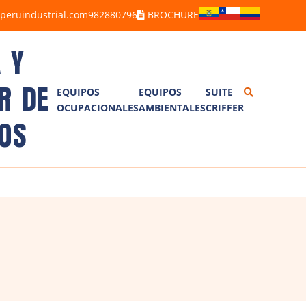
peruindustrial.com
982880796
BROCHURE
 Y
R DE
EQUIPOS
EQUIPOS
SUITE
OCUPACIONALES
AMBIENTALES
CRIFFER
ALCOHOLÍMETROS
BARRENOS
OS
ANEMÓMETROS
BRAZOS MUESTREADORES
BOMBAS DE MUESTREO
CORRENTÓMETROS
DETECTORES DE GASES
TREN DE MUESTREO
DETECTORES DE FUGAS
ISOCINÉTICO TM100D7G
LUXÓMETROS
ESTACIÓN METEOROLÓGICA
MEDIDORES DE ESTRÉS TÉRMICO
PLUVIÓMETRO
DOSÍMETROS DE RUIDO
SONÓMETROS
CALIBRADORES
VIBRÓMETROS
TERMOHIGRÓMETROS