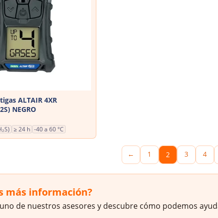
tigas ALTAIR 4XR
H2S) NEGRO
H₂S)
≥ 24 h
-40 a 60 °C
←
1
3
4
2
s más información?
 uno de nuestros asesores y descubre cómo podemos ayud