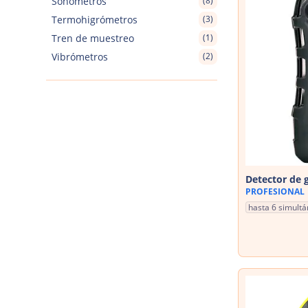
Sonómetros
(8)
Termohigrómetros
(3)
Tren de muestreo
(1)
Vibrómetros
(2)
Detector de 
PROFESIONAL
hasta 6 simult