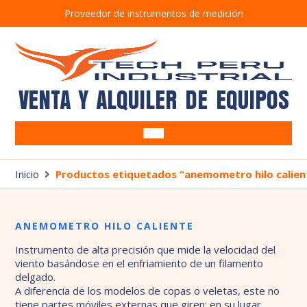
Proveedor de instrumentos de medición
VENTA Y ALQUILER DE EQUIPOS
Equipos Ocupacionales
Alcoholímetros
Inicio
Productos etiquetados “anemometro hilo calien
Equipos Ambientales
Anemómetros
Barrenos
SUITE CRIFFER
Brazos muestreadores
Bombas de muestreo
ANEMOMETRO HILO CALIENTE
Detectores de gases
Correntómetros
Instrumento de alta precisión que mide la velocidad del
Tren de muestreo isocinético TM100D7G
Detectores de Fugas
viento basándose en el enfriamiento de un filamento
delgado.
Estación Meteorológica
Luxómetros
A diferencia de los modelos de copas o veletas, este no
tiene partes móviles externas que giren; en su lugar,
Medidores de estrés térmico
Pluviómetro