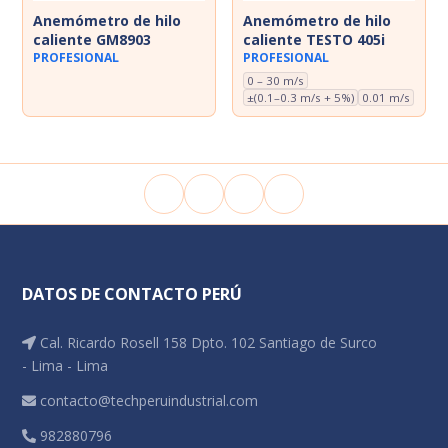
Anemómetro de hilo
Anemómetro de hilo
caliente GM8903
caliente TESTO 405i
PROFESIONAL
PROFESIONAL
0 – 30 m/s
±(0.1–0.3 m/s + 5%)
0.01 m/s
DATOS DE CONTACTO PERÚ
Cal. Ricardo Rosell 158 Dpto. 102 Santiago de Surco
- Lima - Lima
contacto@techperuindustrial.com
982880796