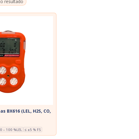
co resultado
as BX616 (LEL, H2S, CO,
0 – 100 %LEL
≤ ±5 % FS