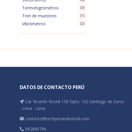
Termohigrómetros
(3)
Tren de muestreo
(1)
Vibrómetros
(2)
DATOS DE CONTACTO PERÚ
Cal. Ricardo Rosell 158 Dpto. 102 Santiago de Surco
- Lima - Lima
contacto@techperuindustrial.com
982880796