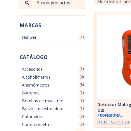
Buscar
Mostrando el úni
por:
MARCAS
Hanwei
(1)
CATÁLOGO
Accesorios
(5)
Alcoholímetros
(6)
Anemómetros
(8)
Barrenos
(2)
Bombas de muestreo
(7)
Detector Multig
Brazos muestreadores
(1)
O2)
PROFESIONAL
Calibradores
(3)
4 (LEL, O₂, CO, H₂S)
Correntómetros
(2)