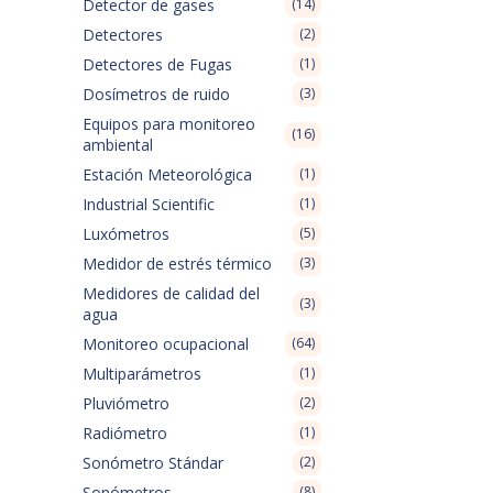
Detector de gases
(14)
Detectores
(2)
Detectores de Fugas
(1)
Dosímetros de ruido
(3)
Equipos para monitoreo
(16)
ambiental
Estación Meteorológica
(1)
Industrial Scientific
(1)
Luxómetros
(5)
Medidor de estrés térmico
(3)
Medidores de calidad del
(3)
agua
Monitoreo ocupacional
(64)
Multiparámetros
(1)
Pluviómetro
(2)
Radiómetro
(1)
Sonómetro Stándar
(2)
Sonómetros
(8)