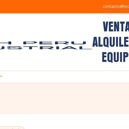
contacto@tec
VENT
ALQUIL
EQUI
”