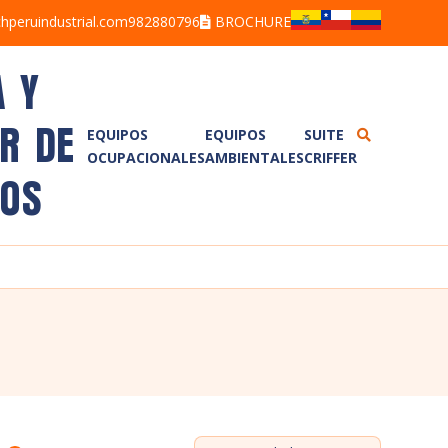
hperuindustrial.com
982880796
BROCHURE
A Y
ER DE
EQUIPOS
EQUIPOS
SUITE
OCUPACIONALES
AMBIENTALES
CRIFFER
ALCOHOLÍMETROS
BARRENOS
POS
ANEMÓMETROS
BRAZOS MUESTREADORES
BOMBAS DE MUESTREO
CORRENTÓMETROS
DETECTORES DE GASES
TREN DE MUESTREO
DETECTORES DE FUGAS
ISOCINÉTICO TM100D7G
LUXÓMETROS
ESTACIÓN METEOROLÓGICA
MEDIDORES DE ESTRÉS TÉRMICO
PLUVIÓMETRO
DOSÍMETROS DE RUIDO
SONÓMETROS
CALIBRADORES
VIBRÓMETROS
TERMOHIGRÓMETROS