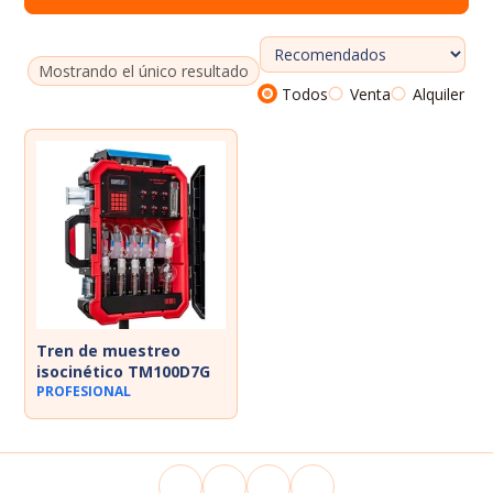
Dosímetros de ruido
Sonómetros
Mostrando el único resultado
Todos
Venta
Alquiler
Calibradores
Vibrómetros
Termohigrómetros
Tren de muestreo
isocinético TM100D7G
PROFESIONAL