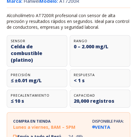
Marca:
Hanwei
Modelo:
AT7200R
Alcoholímetro AT7200R profesional con sensor de alta
precisión y resultados rápidos en segundos. Ideal para control
de conductores, empresas y seguridad laboral.
SENSOR
RANGO
Celda de
0 – 2.000 mg/L
combustible
(platino)
PRECISIÓN
RESPUESTA
≤ ±0.01 mg/L
< 1 s
PRECALENTAMIENTO
CAPACIDAD
≤ 10 s
20,000 registros
COMPRA EN TIENDA
DISPONIBLE PARA:
Lunes a viernes, 8AM – 5PM
VENTA
Envío a todo el Perú
— 24–48h