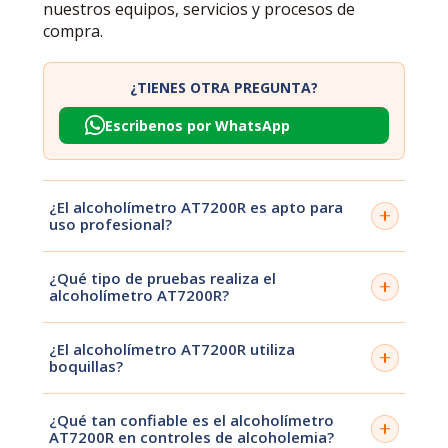
nuestros equipos, servicios y procesos de
compra.
¿TIENES OTRA PREGUNTA?
Escribenos por WhatsApp
¿El alcoholímetro AT7200R es apto para
uso profesional?
Sí, el alcoholímetro AT7200R está diseñado para uso
¿Qué tipo de pruebas realiza el
profesional en empresas, control de conductores y
alcoholímetro AT7200R?
seguridad laboral, ofreciendo resultados rápidos y
confiables.
Permite realizar pruebas de alcoholemia precisas
¿El alcoholímetro AT7200R utiliza
mediante el análisis de aire espirado, siendo ideal
boquillas?
para controles preventivos y evaluaciones internas.
Sí, el AT7200R utiliza boquillas desechables para
¿Qué tan confiable es el alcoholímetro
garantizar mayor precisión e higiene en cada
AT7200R en controles de alcoholemia?
medición.