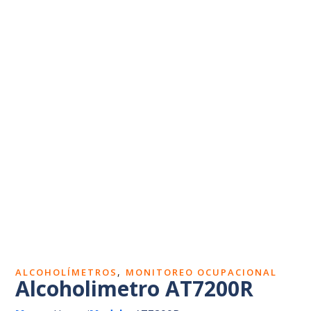
Dosímetros de ruido
Sonómetros
Calibradores
Vibrómetros
Termohigrómetros
,
ALCOHOLÍMETROS
MONITOREO OCUPACIONAL
Alcoholimetro AT7200R