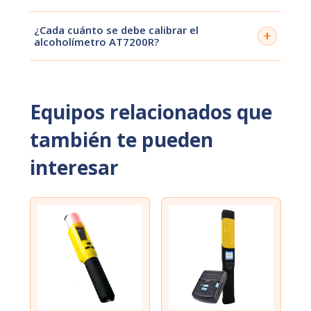
Gracias a su sensor de alta precisión, el AT7200R
¿Cada cuánto se debe calibrar el
ofrece resultados consistentes, adecuados para
alcoholímetro AT7200R?
entornos donde se requiere control riguroso.
Se recomienda calibrar el alcoholímetro AT7200R
periódicamente según la cantidad de pruebas
realizadas, asegurando mediciones exactas.
Equipos relacionados que
también te pueden
interesar