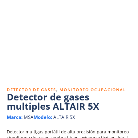
Dosímetros de ruido
Sonómetros
Calibradores
Vibrómetros
Termohigrómetros
,
DETECTOR DE GASES
MONITOREO OCUPACIONAL
Detector de gases
multiples ALTAIR 5X
Marca:
MSA
Modelo:
ALTAIR 5X
Detector multigas portátil de alta precisión para monitoreo
simultáneo de gases combustibles, oxígeno y tóxicos. Ideal