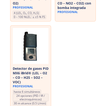
O2)
CO – NO2 – CO2) con
PROFESIONAL
bomba integrada
PROFESIONAL
4 (LEL, O₂, CO, H₂S)
0 – 100 %LEL
≤ ±5 % FS
Detector de gases PID
MX6 iBrid® (LEL – O2
– CO – H2S – SO2 –
VOC)
PROFESIONAL
hasta 6 simultáneos
24 opciones (PID / IR /
electroquímicos)
30 m alcance (0.5 L/min)