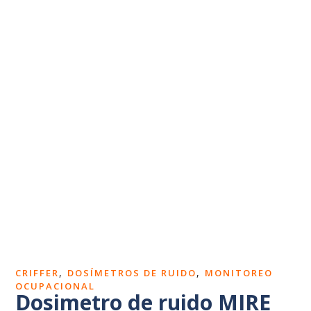
Dosímetros de ruido
Sonómetros
Calibradores
Vibrómetros
Termohigrómetros
,
,
CRIFFER
DOSÍMETROS DE RUIDO
MONITOREO
OCUPACIONAL
Dosimetro de ruido MIRE