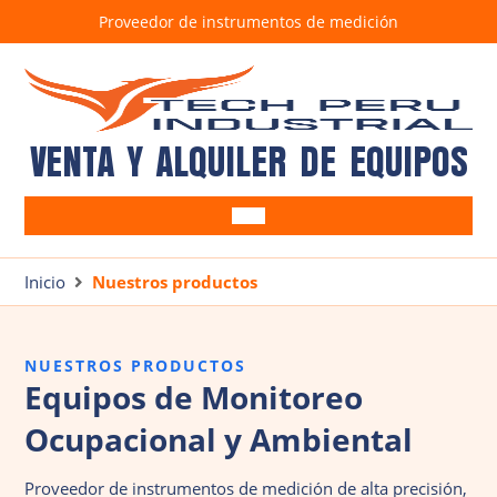
Proveedor de instrumentos de medición
VENTA Y ALQUILER DE EQUIPOS
Equipos Ocupacionales
Alcoholímetros
Inicio
Nuestros productos
Equipos Ambientales
Anemómetros
Barrenos
SUITE CRIFFER
Brazos muestreadores
Bombas de muestreo
NUESTROS PRODUCTOS
Detectores de gases
Correntómetros
Equipos de Monitoreo
Tren de muestreo isocinético TM100D7G
Detectores de Fugas
Ocupacional y Ambiental
Estación Meteorológica
Luxómetros
Proveedor de instrumentos de medición de alta precisión,
Medidores de estrés térmico
Pluviómetro