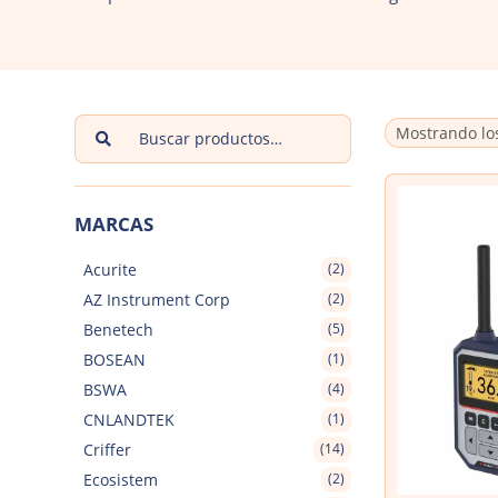
Buscar
Mostrando los
por:
MARCAS
Acurite
(2)
AZ Instrument Corp
(2)
Benetech
(5)
BOSEAN
(1)
BSWA
(4)
CNLANDTEK
(1)
Criffer
(14)
Ecosistem
(2)