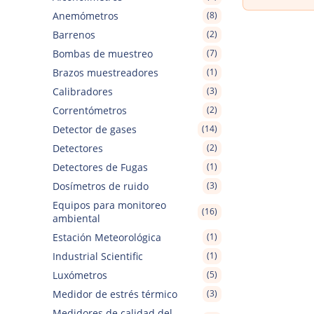
Anemómetros
(8)
Barrenos
(2)
Bombas de muestreo
(7)
Brazos muestreadores
(1)
Calibradores
(3)
Correntómetros
(2)
Detector de gases
(14)
Detectores
(2)
Detectores de Fugas
(1)
Dosímetros de ruido
(3)
Equipos para monitoreo
(16)
ambiental
Estación Meteorológica
(1)
Industrial Scientific
(1)
Luxómetros
(5)
Medidor de estrés térmico
(3)
Medidores de calidad del