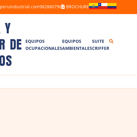
peruindustrial.com
982880796
BROCHURE
 Y
R DE
EQUIPOS
EQUIPOS
SUITE
OCUPACIONALES
AMBIENTALES
CRIFFER
ALCOHOLÍMETROS
BARRENOS
OS
ANEMÓMETROS
BRAZOS MUESTREADORES
BOMBAS DE MUESTREO
CORRENTÓMETROS
DETECTORES DE GASES
TREN DE MUESTREO
DETECTORES DE FUGAS
ISOCINÉTICO TM100D7G
LUXÓMETROS
ESTACIÓN METEOROLÓGICA
MEDIDORES DE ESTRÉS TÉRMICO
PLUVIÓMETRO
DOSÍMETROS DE RUIDO
SONÓMETROS
CALIBRADORES
VIBRÓMETROS
TERMOHIGRÓMETROS