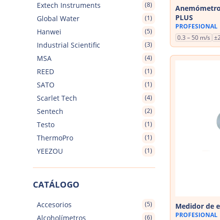
Extech Instruments
(8)
Anemómetro 
PLUS
Global Water
(1)
PROFESIONAL
Hanwei
(5)
0.3 – 50 m/s
±
Industrial Scientific
(3)
MSA
(4)
REED
(1)
SATO
(1)
Scarlet Tech
(4)
Sentech
(2)
Testo
(1)
ThermoPro
(1)
YEEZOU
(1)
CATÁLOGO
Accesorios
(5)
Medidor de e
PROFESIONAL
Alcoholímetros
(6)