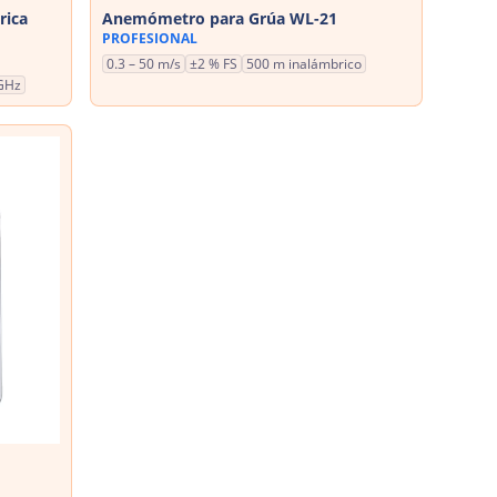
rica
Anemómetro para Grúa WL-21
PROFESIONAL
0.3 – 50 m/s
±2 % FS
500 m inalámbrico
GHz