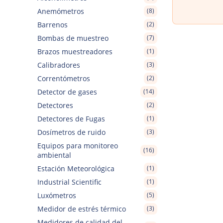
Anemómetros
(8)
Barrenos
(2)
Bombas de muestreo
(7)
Brazos muestreadores
(1)
Calibradores
(3)
Correntómetros
(2)
Detector de gases
(14)
Detectores
(2)
Detectores de Fugas
(1)
Dosímetros de ruido
(3)
Equipos para monitoreo
(16)
ambiental
Estación Meteorológica
(1)
Industrial Scientific
(1)
Luxómetros
(5)
Medidor de estrés térmico
(3)
Medidores de calidad del