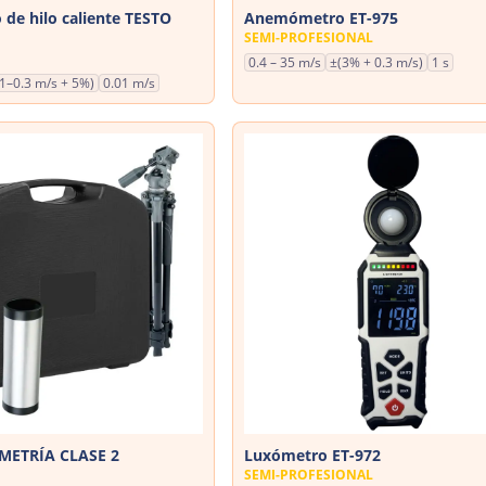
e hilo caliente TESTO
Anemómetro ET-975
SEMI-PROFESIONAL
0.4 – 35 m/s
±(3% + 0.3 m/s)
1 s
.1–0.3 m/s + 5%)
0.01 m/s
METRÍA CLASE 2
Luxómetro ET-972
SEMI-PROFESIONAL