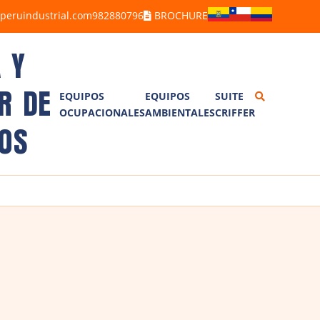
peruindustrial.com
982880796
BROCHURE
 Y
R DE
EQUIPOS
EQUIPOS
SUITE
OCUPACIONALES
AMBIENTALES
CRIFFER
ALCOHOLÍMETROS
BARRENOS
OS
ANEMÓMETROS
BRAZOS MUESTREADORES
BOMBAS DE MUESTREO
CORRENTÓMETROS
DETECTORES DE GASES
TREN DE MUESTREO
DETECTORES DE FUGAS
ISOCINÉTICO TM100D7G
LUXÓMETROS
ESTACIÓN METEOROLÓGICA
MEDIDORES DE ESTRÉS TÉRMICO
PLUVIÓMETRO
DOSÍMETROS DE RUIDO
SONÓMETROS
CALIBRADORES
VIBRÓMETROS
TERMOHIGRÓMETROS