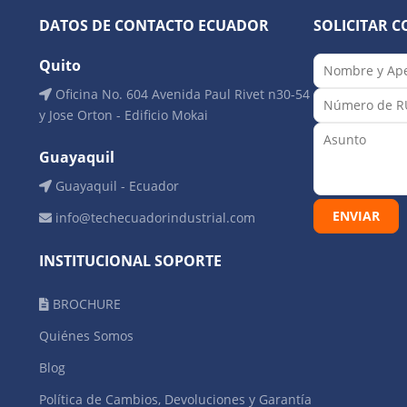
DATOS DE CONTACTO ECUADOR
SOLICITAR C
Quito
Oficina No. 604 Avenida Paul Rivet n30-54
y Jose Orton - Edificio Mokai
Guayaquil
Guayaquil - Ecuador
info@techecuadorindustrial.com
INSTITUCIONAL SOPORTE
BROCHURE
Quiénes Somos
Blog
Política de Cambios, Devoluciones y Garantía