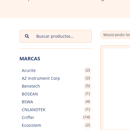
Buscar
Mostrando los
por:
MARCAS
Acurite
(2)
AZ Instrument Corp
(2)
Benetech
(5)
BOSEAN
(1)
BSWA
(4)
CNLANDTEK
(1)
Criffer
(14)
Ecosistem
(2)