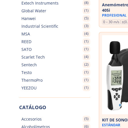
Extech Instruments
(8)
Anemómetro d
405i
Global Water
(1)
PROFESIONAL
Hanwei
(5)
0 – 30 m/s
±(0
Industrial Scientific
(3)
MSA
(4)
REED
(1)
SATO
(1)
Scarlet Tech
(4)
Sentech
(2)
Testo
(1)
ThermoPro
(1)
YEEZOU
(1)
CATÁLOGO
Accesorios
(5)
KIT DE SONO
ESTÁNDAR
Alcoholímetros
(6)