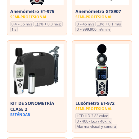
Anemómetro ET-975
Anemómetro GT8907
SEMI-PROFESIONAL
SEMI-PROFESIONAL
0.4 – 35 m/s
±(3% + 0.3 m/s)
0 – 45 m/s
±3% + 0.1 m/s
1 s
0 – 999,900 m³/min
KIT DE SONOMETRÍA
Luxómetro ET-972
CLASE 2
SEMI-PROFESIONAL
ESTÁNDAR
LCD HD 2.8" color
0 - 400k Lux / 40k Fc
Alarma visual y sonora