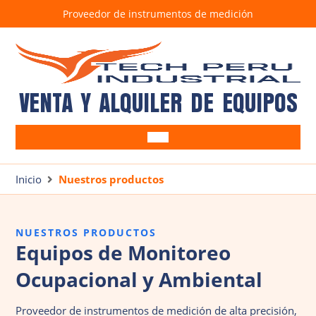
Proveedor de instrumentos de medición
VENTA Y ALQUILER DE EQUIPOS
Equipos Ocupacionales
Alcoholímetros
Inicio
Nuestros productos
Equipos Ambientales
Anemómetros
Barrenos
SUITE CRIFFER
Brazos muestreadores
Bombas de muestreo
NUESTROS PRODUCTOS
Detectores de gases
Correntómetros
Equipos de Monitoreo
Tren de muestreo isocinético TM100D7G
Detectores de Fugas
Ocupacional y Ambiental
Estación Meteorológica
Luxómetros
Proveedor de instrumentos de medición de alta precisión,
Medidores de estrés térmico
Pluviómetro