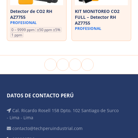
Detector de CO2 RH
KIT MONITOREO CO2
AZ7755
FULL – Detector RH
PROFESIONAL
AZ7755
PROFESIONAL
0 – 9999 ppm
±50 ppm ±5%
1 ppm
DATOS DE CONTACTO PERÚ
Cal. Ricardo Rosell 158 Dpto. 102 Santiago de Surco
- Lima - Lima
contacto@techperuindustrial.com