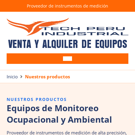
Proveedor de instrumentos de medición
VENTA Y ALQUILER DE EQUIPOS
Equipos Ocupacionales
Alcoholímetros
Inicio
Nuestros productos
Equipos Ambientales
Anemómetros
Barrenos
SUITE CRIFFER
Brazos muestreadores
Bombas de muestreo
NUESTROS PRODUCTOS
Detectores de gases
Correntómetros
Equipos de Monitoreo
Tren de muestreo isocinético TM100D7G
Detectores de Fugas
Ocupacional y Ambiental
Estación Meteorológica
Luxómetros
Proveedor de instrumentos de medición de alta precisión,
Medidores de estrés térmico
Pluviómetro