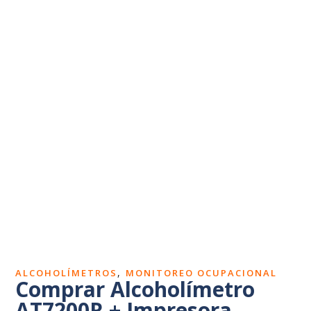
Dosímetros de ruido
Sonómetros
Calibradores
Vibrómetros
Termohigrómetros
,
ALCOHOLÍMETROS
MONITOREO OCUPACIONAL
Comprar Alcoholímetro
AT7200R + Impresora