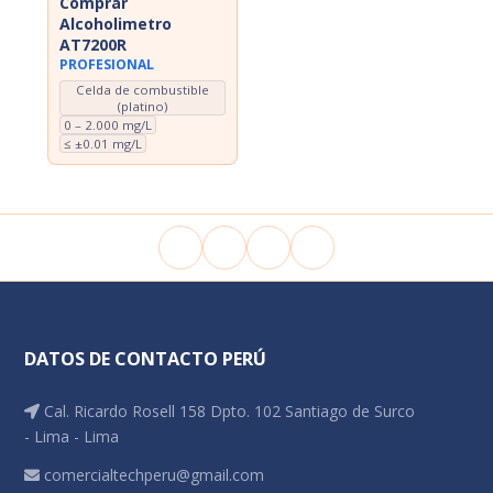
Comprar
Alcoholimetro
AT7200R
PROFESIONAL
Celda de combustible
(platino)
0 – 2.000 mg/L
≤ ±0.01 mg/L
DATOS DE CONTACTO PERÚ
Cal. Ricardo Rosell 158 Dpto. 102 Santiago de Surco
- Lima - Lima
comercialtechperu@gmail.com