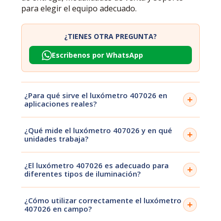
para elegir el equipo adecuado.
¿TIENES OTRA PREGUNTA?
Escribenos por WhatsApp
¿Para qué sirve el luxómetro 407026 en
aplicaciones reales?
El 407026 se utiliza para medir niveles de iluminación
¿Qué mide el luxómetro 407026 y en qué
en ambientes laborales, comerciales e industriales.
unidades trabaja?
Permite evaluar si las condiciones de luz son
adecuadas para tareas específicas y cumplir con
El equipo mide iluminancia, expresada en lux (lx), que
estándares de seguridad y confort visual.
¿El luxómetro 407026 es adecuado para
representa la cantidad de luz que incide sobre una
diferentes tipos de iluminación?
superficie. Esta medición es clave para evaluar la
calidad de iluminación en distintos entornos.
Sí, puede utilizarse en iluminación general, incluyendo
¿Cómo utilizar correctamente el luxómetro
oficinas, almacenes, industria y otros espacios donde
407026 en campo?
se requiera verificar niveles de luz,
independientemente del tipo de fuente.