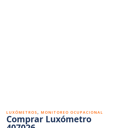
Dosímetros de ruido
Sonómetros
Calibradores
Vibrómetros
Termohigrómetros
,
LUXÓMETROS
MONITOREO OCUPACIONAL
Comprar Luxómetro
407026