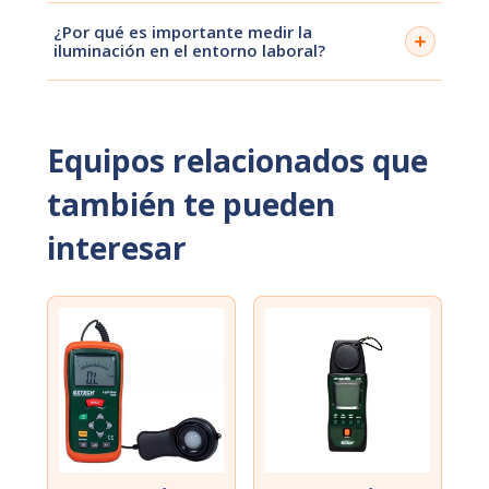
¿Cómo utilizar correctamente el luxómetro 407026
¿Por qué es importante medir la
en campo?
iluminación en el entorno laboral?
Una iluminación adecuada mejora la productividad,
reduce la fatiga visual y disminuye riesgos de
accidentes. Medirla permite implementar mejoras y
Equipos relacionados que
cumplir normativas de seguridad.
también te pueden
interesar